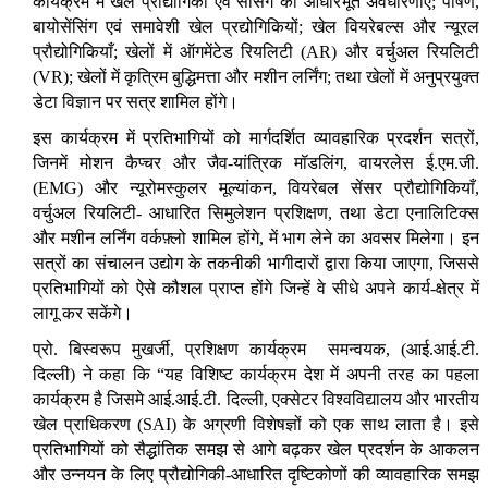
कार्यक्रम में खेल प्रौद्योगिकी एवं सेंसिंग की आधारभूत अवधारणाएँ
; पोषण,
बायोसेंसिंग एवं समावेशी खेल प्रद्योगिकियों; खेल वियरेबल्स और न्यूरल
प्रौद्योगिकियाँ; खेलों में ऑगमेंटेड रियलिटी (AR) और वर्चुअल रियलिटी
(VR); खेलों में कृत्रिम बुद्धिमत्ता और मशीन लर्निंग; तथा खेलों में अनुप्रयुक्त
डेटा विज्ञान पर सत्र शामिल होंगे।
इस कार्यक्रम में प्रतिभागियों को मार्गदर्शित व्यावहारिक प्रदर्शन सत्रों
,
जिनमें मोशन कैप्चर और जैव-यांत्रिक मॉडलिंग, वायरलेस ई.एम.जी.
(EMG) और न्यूरोमस्कुलर मूल्यांकन, वियरेबल सेंसर प्रौद्योगिकियाँ,
वर्चुअल रियलिटी- आधारित सिमुलेशन प्रशिक्षण, तथा डेटा एनालिटिक्स
और मशीन लर्निंग वर्कफ़्लो शामिल होंगे, में भाग लेने का अवसर मिलेगा। इन
सत्रों का संचालन उद्योग के तकनीकी भागीदारों द्वारा किया जाएगा, जिससे
प्रतिभागियों को ऐसे कौशल प्राप्त होंगे जिन्हें वे सीधे अपने कार्य-क्षेत्र में
लागू कर सकेंगे।
प्रो. बिस्वरूप मुखर्जी
, प्रशिक्षण कार्यक्रम समन्वयक, (आई.आई.टी.
दिल्ली) ने कहा कि “यह विशिष्ट कार्यक्रम देश में अपनी तरह का पहला
कार्यक्रम है जिसमे आई.आई.टी. दिल्ली, एक्सेटर विश्वविद्यालय और भारतीय
खेल प्राधिकरण (SAI) के अग्रणी विशेषज्ञों को एक साथ लाता है। इसे
प्रतिभागियों को सैद्धांतिक समझ से आगे बढ़कर खेल प्रदर्शन के आकलन
और उन्नयन के लिए प्रौद्योगिकी-आधारित दृष्टिकोणों की व्यावहारिक समझ