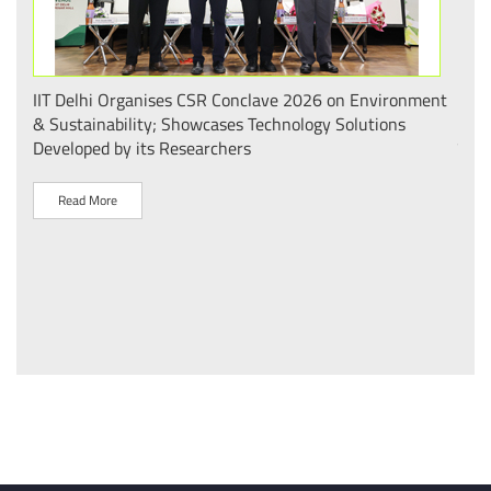
.
IIT Delhi Organises CSR Conclave 2026 on Environment
भारत
 का
& Sustainability; Showcases Technology Solutions
– आई
Developed by its Researchers
व पै
Read More
R