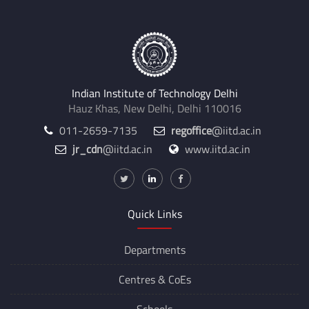
Indian Institute of Technology Delhi
Hauz Khas, New Delhi, Delhi 110016
011-2659-7135
regoffice
@iitd.ac.in
jr_cdn
@iitd.ac.in
www.iitd.ac.in
Quick Links
Departments
Centres &
CoEs
Schools