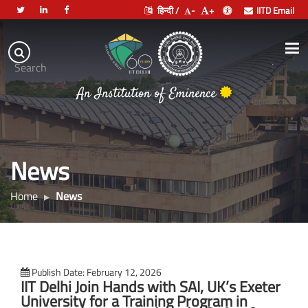
हिन्दी /
-
+
IITD Email
Indian
Institute
.
Search
of
An Institution of Eminence
Technology
Delhi
News
Home
News
Publish Date: February 12, 2026
IIT Delhi Join Hands with SAI, UK’s Exeter
University for a Training Program in