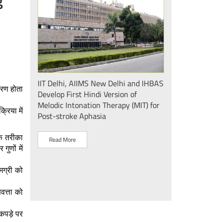
g
ा के उपचार के
IIT Delhi, AIIMS New Delhi and IHBAS
IIT Delhi Demons
्रण होता
ई दिल्ली और
Develop First Hindi Version of
AI-Enabled Aeros
या मेलोडिक
Melodic Intonation Therapy (MIT) for
Technology
रिया में
पहला हिंदी
Post-stroke Aphasia
Read More
एक तरीका
Read More
ुणों में
मग्री को
वत्ता को
कपड़े पर