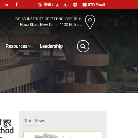
हिन्दी /
-
+
IITD Email
INDIAN INSTITUTE OF TECHNOLOGY DELHI
Hauz Khas, New Delhi-110016, India
Resources
Leadership
 हुए
Other News
ethod