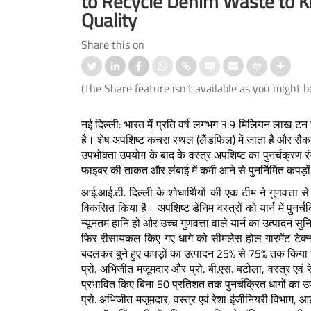
to Recycle Denim Waste to 
Quality
Share this on
(The Share feature isn't available as you might b
ally thin graphene coating
Sprayable Hydrogel by IIT Delhi
नई दिल्ली: भारत में प्रति वर्ष लगभग 3.9 मिलियन लाख टन घर
vely protects glasses from
Researchers for Improving Wound
है। शेष अपशिष्ट कचरा स्थल (लैंडफिल) में जाता है और सैकड़ों
aneous mechanical and
Healing Exhibits Promising Results 
उपभोक्ता उपयोग के बाद के वस्त्र अपशिष्ट का पुनर्चक्रण र
al damage under water: Study
Pre-Clinical Trial
फाइबर की ताकत और लंबाई में कमी आने से पुनर्निर्मित कपड़ों 
आई.आई.टी. दिल्ली के शोधार्थियों की एक टीम ने गुणवत्ता स
 More
Read More
विकसित किया है। अपशिष्ट डेनिम वस्त्रों को यार्न में पुनर
न्यूनतम हानि हो और उच्च गुणवत्ता वाले यार्न का उत्पादन स
फिर रीसायकल किए गए धागे को सीमलेस होल गारमेंट टेक्नॉल
बदलकर बुने हुए कपड़ों का उत्पादन 25% से 75% तक किया
प्रो. अभिजीत मजूमदार और प्रो. बी.एस. बटोला, वस्त्र एवं र
प्रभावित किए बिना 50 प्रतिशत तक पुनर्चक्रित धागों का उप
प्रो. अभिजीत मजूमदार, वस्त्र एवं रेशा इंजीनियरी विभाग, आ