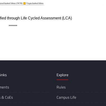
ified through Life Cycled Assessment (LCA)
******
inks
Explore
ments
Rules
s &
CoEs
Campus Life