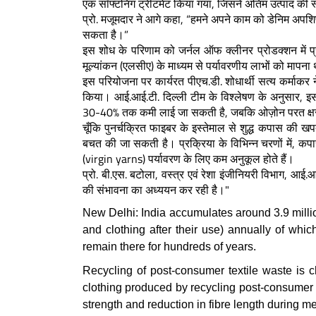
एक सॉफ्टनिंग ट्रीटमेंट किया गया, जिसने अंतिम उत्पाद की स्प
प्रो. मजूमदार ने आगे कहा, “हमने अपने काम को डेनिम अपशिष्
सकता है।”
इस शोध के परिणाम को जर्नल ऑफ क्लीनर प्रोडक्शन में प
मूल्यांकन (एलसीए) के माध्यम से पर्यावरणीय लाभों को मापना
इस परियोजना पर कार्यरत पीएच.डी. शोधार्थी सत्य कर्माकर 
किया। आई.आई.टी. दिल्ली टीम के विश्लेषण के अनुसार, इस प
30-40% तक कमी लाई जा सकती है, जबकि ओज़ोन परत क्ष
चूँकि पुनर्चक्रित फाइबर के इस्तेमाल से शुद्ध कपास की
बचत की जा सकती है। प्रक्रिया के विभिन्न चरणों में, कपास 
(virgin yarns) पर्यावरण के लिए कम अनुकूल होते हैं।
प्रो. बी.एस. बटोला, वस्त्र एवं रेशा इंजीनियरी विभाग, आई
की संभावना का अध्ययन कर रही है।"
New Delhi: India accumulates around 3.9 millio
and clothing after their use) annually of whic
remain there for hundreds of years.
Recycling of post-consumer textile waste is ch
clothing produced by recycling post-consumer tex
strength and reduction in fibre length during m