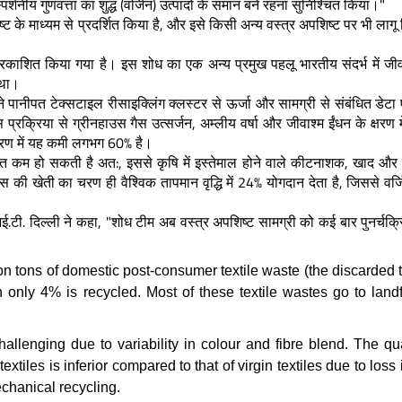
र्शनीय गुणवत्ता का शुद्ध (वर्जिन) उत्पादों के समान बने रहना सुनिश्चित किया।"
ट के माध्यम से प्रदर्शित किया है, और इसे किसी अन्य वस्त्र अपशिष्ट पर भी लागू
्रकाशित किया गया है। इस शोध का एक अन्य प्रमुख पहलू भारतीय संदर्भ में ज
 था।
ने पानीपत टेक्सटाइल रीसाइक्लिंग क्लस्टर से ऊर्जा और सामग्री से संबंधित डेटा
्रक्रिया से ग्रीनहाउस गैस उत्सर्जन, अम्लीय वर्षा और जीवाश्म ईंधन के क्षरण 
रण में यह कमी लगभग 60% है।
 खपत कम हो सकती है अत:, इससे कृषि में इस्तेमाल होने वाले कीटनाशक, खाद और
की खेती का चरण ही वैश्विक तापमान वृद्धि में 24% योगदान देता है, जिससे वर्जिन
.आई.टी. दिल्ली ने कहा, "शोध टीम अब वस्त्र अपशिष्ट सामग्री को कई बार पुनर्चक्
n tons of domestic post-consumer textile waste (the discarded t
h only 4% is recycled. Most of these textile wastes go to landf
allenging due to variability in colour and fibre blend. The qua
tiles is inferior compared to that of virgin textiles due to loss i
echanical recycling.