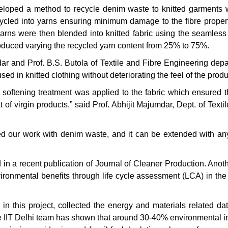
eloped a method to recycle denim waste to knitted garments 
cled into yarns ensuring minimum damage to the fibre proper
yarns were then blended into knitted fabric using the seamles
duced varying the recycled yarn content from 25% to 75%.
ar and Prof. B.S. Butola of Textile and Fibre Engineering dep
ed in knitted clothing without deteriorating the feel of the produ
 softening treatment was applied to the fabric which ensured t
at of virgin products,” said Prof. Abhijit Majumdar, Dept. of Texti
 our work with denim waste, and it can be extended with an
in a recent publication of Journal of Cleaner Production. Anot
vironmental benefits through life cycle assessment (LCA) in the
n this project, collected the energy and materials related da
 the IIT Delhi team has shown that around 30-40% environmental 