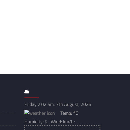
Friday 2:02 am, 7th August, 2026
Temp:
°C
Humidity: % Wind: km/h;