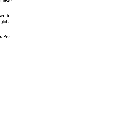
e layer
sed for
 global
d Prof.