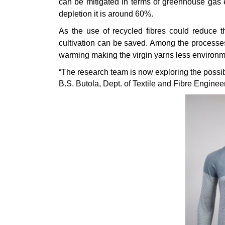
can be mitigated in terms of greenhouse gas e
depletion it is around 60%.
As the use of recycled fibres could reduce the
cultivation can be saved. Among the processes 
warming making the virgin yarns less environme
“The research team is now exploring the possibil
B.S. Butola, Dept. of Textile and Fibre Engineer