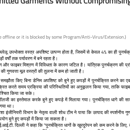
Knitted Garments Without Compromisin
e offline or it is blocked by some Program/Anti-Virus/Extension.)
IIT Delhi Researchers Find a Potential
स्ट्रोक के बाद बोलने की समस्य
ेलू उपभोक्ता वस्त्र अपशिष्ट उत्पन्न होता है, जिसमें से केवल 4% का ही पुनर्चक
Solution to Develop Perovskite Solar
लिए आई.आई.टी. दिल्ली, एम्स न
 वर्षों तक पर्यावरण में बने रहता है।
in
Cells Under Air Ambient Conditions
आई.एच.बी.ए.एस. ने विकसित कि
ंग और फाइबर मिश्रण में विविधता के कारण जटिल है। यांत्रिक पुनर्चक्रण की प्रक्
Without Using Anti-Solvents
इंटोनेशन थेरेपी (एम.आई.टी.) का 
की गुणवत्ता मूल वस्त्रों की तुलना में कम हो जाती है।
संस्करण।
े समझौता किए बिना डेनिम अपशिष्ट को बुने हुए कपड़ों में पुनर्चक्रित करने का 
Read More
्चक्रित करते समय प्रक्रिया की परिस्थितियों का अनुकूलन किया गया, ताकि फाइबर ग
Read More
ुनिश्चित किया जा सके।
जी का इस्तेमाल करके बुने हुए कपड़े में मिलाया गया। पुनर्चक्रित धागे की सा
 गया था।
ेशा इंजीनियरी विभाग के नेतृत्व वाली शोध टीम ने पाया कि उत्पाद की स्पर्शनीय गुण
योग बुने हुए कपड़ों में किया जा सकता है।
ई.आई.टी. दिल्ली ने कहा कि "पुनर्चक्रित धागों के खुरदुरेपन को कम करने के लिए, 