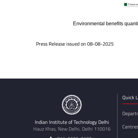
Environmental benefits quant
Press Release issued on 08-08-2025
Quick L
Depart
Indian Institute of Technology Delhi
Centre
Hauz Khas, New Delhi, Delhi 110016