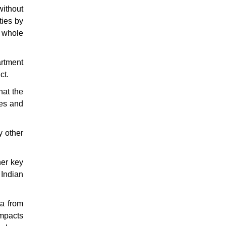
without
ties by
s whole
artment
ct.
hat the
les and
y other
her key
 Indian
ta from
impacts