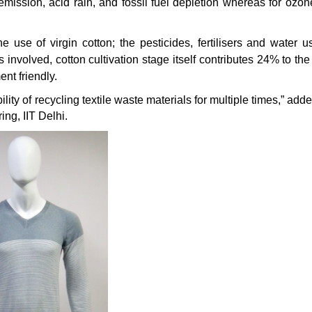
mission, acid rain, and fossil fuel depletion whereas for ozon
 use of virgin cotton; the pesticides, fertilisers and water u
involved, cotton cultivation stage itself contributes 24% to the
nt friendly.
ity of recycling textile waste materials for multiple times,” adde
ing, IIT Delhi.