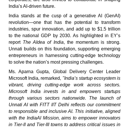
India’s AI-driven future.
India stands at the cusp of a generative AI (GenAI)
revolution—one that has the potential to transform
industries, spur innovation, and add up to $1.5 trillion
to the national GDP by 2030. As highlighted in EY’s
report
The AIdea of India
, the momentum is strong.
Unnati builds on this foundation, supporting emerging
entrepreneurs in harnessing cutting-edge technology
to solve the nation’s most pressing challenges.
Ms. Aparna Gupta, Global Delivery Center Leader
Microsoft India, remarked,
"India’s startup ecosystem is
vibrant, driving cutting-edge work across sectors.
Microsoft India invests in and empowers startups
through various sectors nationwide. The launch of
Unnati AI with FITT IIT Delhi reflects our commitment
to responsible and inclusive AI. This initiative, aligned
with the IndiaAI Mission, aims to empower innovators
in Tier-II and Tier-III towns to address critical issues in