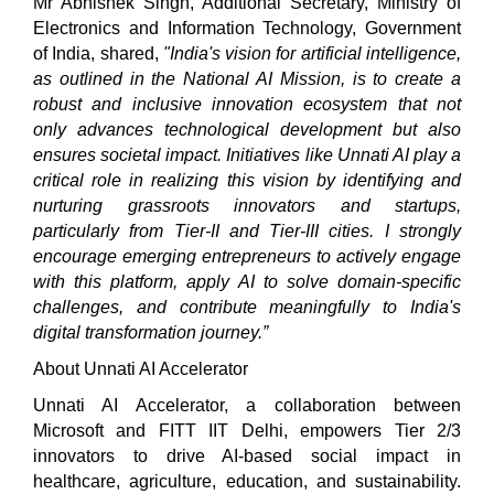
Mr Abhishek Singh, Additional Secretary, Ministry of
Electronics and Information Technology, Government
of India, shared,
"India's vision for artificial intelligence,
as outlined in the National AI Mission, is to create a
robust and inclusive innovation ecosystem that not
only advances technological development but also
ensures societal impact. Initiatives like Unnati AI play a
critical role in realizing this vision by identifying and
nurturing grassroots innovators and startups,
particularly from Tier-II and Tier-III cities. I strongly
encourage emerging entrepreneurs to actively engage
with this platform, apply AI to solve domain-specific
challenges, and contribute meaningfully to India's
digital transformation journey.”
About Unnati AI Accelerator
Unnati AI Accelerator, a collaboration between
Microsoft and FITT IIT Delhi, empowers Tier 2/3
innovators to drive AI-based social impact in
healthcare, agriculture, education, and sustainability.