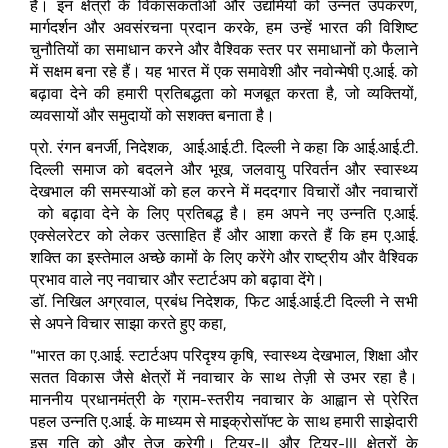
है। इन क्षेत्रों के विकासकर्ताओं और उद्यमियों को उन्नत उपकरण,
मार्गदर्शन और अवसंरचना प्रदान करके, हम उन्हें भारत की विशिष्ट
चुनौतियों का समाधान करने और वैश्विक स्तर पर समाधानों को फैलाने
में सक्षम बना रहे हैं। यह भारत में एक समावेशी और नवोन्मेषी ए.आई. को
बढ़ावा देने की हमारी प्रतिबद्धता को मजबूत करता है, जो व्यक्तियों,
व्यवसायों और समुदायों को सशक्त बनाता है।
प्रो. रंगन बनर्जी, निदेशक, आई.आई.टी. दिल्ली ने कहा कि आई.आई.टी.
दिल्ली समाज को बदलने और भूख, जलवायु परिवर्तन और स्वास्थ्य
देखभाल की समस्याओं को हल करने में मददगार विचारों और नवाचारों
को बढ़ावा देने के लिए प्रतिबद्ध है। हम अपने नए उन्नति ए.आई.
एक्सेलरेटर को लेकर उत्साहित हैं और आशा करते हैं कि हम ए.आई.
शक्ति का इस्तेमाल अच्छे कामों के लिए करेंगे और राष्ट्रीय और वैश्विक
प्रभाव वाले नए नवाचार और स्टार्टअप को बढ़ावा देंगे।
डॉ. निखिल अग्रवाल, प्रबंध निदेशक, फिट आई.आई.टी दिल्ली ने सभी
से अपने विचार साझा करते हुए कहा,
"भारत का ए.आई. स्टार्टअप परिदृश्य कृषि, स्वास्थ्य देखभाल, शिक्षा और
सतत विकास जैसे क्षेत्रों में नवाचार के साथ तेज़ी से उभर रहा है।
माननीय प्रधानमंत्री के ग्राम-स्तरीय नवाचार के आह्वान से प्रेरित
पहल उन्नति ए.आई. के माध्यम से माइक्रोसॉफ्ट के साथ हमारी साझेदारी
इस गति को और तेज करेगी। टियर-II और टियर-III क्षेत्रों के