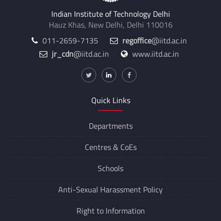
Indian Institute of Technology Delhi
Hauz Khas, New Delhi, Delhi 110016
011-2659-7135
regoffice
@iitd.ac.in
jr_cdn
@iitd.ac.in
www.iitd.ac.in
Quick Links
Departments
Centres &
CoEs
Schools
Anti-Sexual Harassment Policy
Right to Information