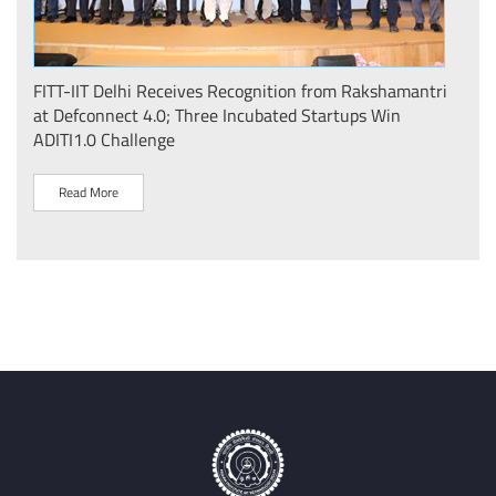
़र
FITT-IIT Delhi Receives Recognition from Rakshamantri
‘Gre
f
at Defconnect 4.0; Three Incubated Startups Win
grow
ADITI1.0 Challenge
Inte
FITT,
Read More
R