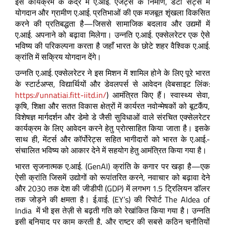
इस कार्यक्रम के केंद्र में ए.आई. एजेंट्स के निर्माण, डेटा सेट्स में
योगदान और ग्रामीण ए.आई. प्रतिभाओं की एक मजबूत शृंखला विकसित
करने की प्रतिबद्धता है—जिससे सामाजिक बदलाव और उद्यमों में
ए.आई. अपनाने को बढ़ावा मिलेगा। उन्नति ए.आई. एक्सेलरेटर एक ऐसे
भविष्य की परिकल्पना करता है जहाँ भारत के छोटे शहर वैश्विक ए.आई.
क्रांति में सक्रिय योगदान देंगे।
उन्नति ए.आई. एक्सेलरेटर ने इस मिशन में शामिल होने के लिए पूरे भारत
के स्टार्टअप्स, विद्यार्थियों और डेवलपर्स से आवेदन (वेबसाइट लिंक:
https://unnatiai.fitt-iitd.in/
) आमंत्रित किए हैं। स्वास्थ्य सेवा,
कृषि, शिक्षा और सतत विकास क्षेत्रों में कार्यरत नवोन्मेषकों को बूटकैंप,
विशेषज्ञ मार्गदर्शन और डेमो डे जैसी सुविधाओं वाले संरचित एक्सेलरेटर
कार्यक्रम के लिए आवेदन करने हेतु प्रोत्साहित किया जाता है। इसके
साथ ही, मेंटर्स और कॉर्पोरेट्स सहित भागीदारों को भारत के ए.आई.-
संचालित भविष्य को आकार देने में सहयोग हेतु आमंत्रित किया गया है।
भारत सृजनात्मक ए.आई. (GenAI) क्रांति के कगार पर खड़ा है—एक
ऐसी क्रांति जिसमें उद्योगों को रूपांतरित करने, नवाचार को बढ़ावा देने
और 2030 तक देश की जीडीपी (GDP) में लगभग 1.5 ट्रिलियन डॉलर
तक जोड़ने की क्षमता है। ई.वाई. (EY’s) की रिपोर्ट The AIdea of
India में भी इस तेज़ी से बढ़ती गति को रेखांकित किया गया है। उन्नति
इसी बुनियाद पर काम करती है, और राष्ट्र की सबसे कठिन चुनौतियों